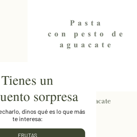
Tienes un
descuento sorpresa
Pasta con pesto de aguacate
Para aprovecharlo, dinos qué es lo que más
LEER MÁS
te interesa:
FRUTAS