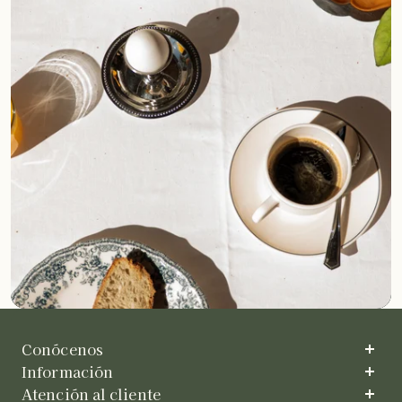
Conócenos
Información
FINCA MAROL
RECETAS DE MARIBEL
Atención al cliente
CONTACTO