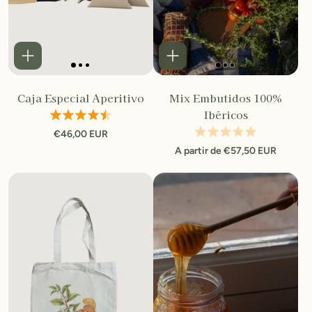
Caja Especial Aperitivo
Mix Embutidos 100%
Ibéricos
Tienes un
€46,00 EUR
A partir de €57,50 EUR
descuento sorpresa
Para aprovecharlo, dinos qué es lo que más
te interesa:
FRUTAS
IBÉRICOS