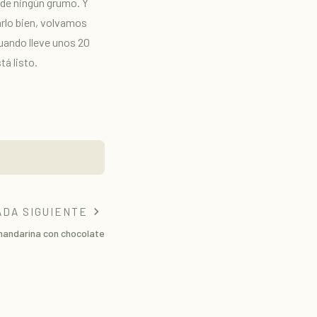
ede ningún grumo. Y
rlo bien, volvamos
cuando lleve unos 20
á listo.
DA SIGUIENTE
mandarina con chocolate