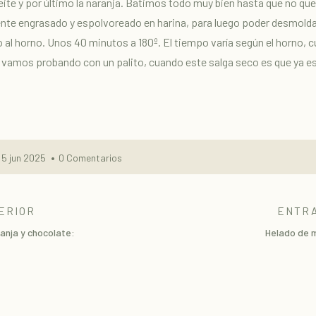
eite y por último la naranja. Batimos todo muy bien hasta que no qu
nte engrasado y espolvoreado en harina, para luego poder desmolda
 al horno. Unos 40 minutos a 180º. El tiempo varía según el horno, 
vamos probando con un palito, cuando este salga seco es que ya est
5 jun 2025
0 Comentarios
ERIOR
ENTRA
anja y chocolate:
Helado de 